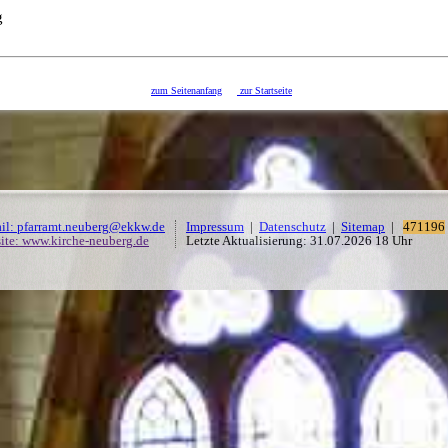
g
zum Seitenanfang
zur Startseite
il: pfarramt.neuberg@ekkw.de
Impressum
|
Datenschutz
|
Sitemap
|
471196
ite: www.kirche-neuberg.de
Letzte Aktualisierung: 31.07.2026 18 Uhr