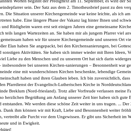
kannten Worten beginnt der Predigttext am 11. September, es wird der S
eindepfarrer sein. Der Satz aus dem 2. Timotheusbrief passt zu den ver
ten. Die Situation unserer Kirchengemeinde war keine leichte, als ich 
etreten habe. Eine längere Phase der Vakanz lag hinter Ihnen und schwie
n und Rüdigheim waren erst seit einigen Jahren eine gemeinsame Kirc
teils langen Wartezeiten an. Sie haben mir als jungem Pfarrer viel anv
 gemeinsam haben wir für unsere Kirchengemeinde und unseren Ort viel
ller Elan haben Sie angepackt, bei den Kirchensanierungen, bei Gottes
sonstigen Aktivitäten. Sie haben sich immer wieder mit Ihren Ideen, V
iel Liebe zu den Menschen und zu unserem Ort hat sich darin widerges
t – insbesondere bei unseren Kirchen-sanierungen – Besonnenheit war g
emeinde eine mit wunderschönen Kirchen beschenkte, lebendige Gemein
meinschaft haben und ihren Glauben leben. Ich bin zuversichtlich, dass 
den Pfarrdienst der Evangelisch-Lutherischen Kirche in Norddeutschla
inde Breklum (Nord-friesland). Trotz aller Vorfreude verlassen meine F
 so herzlichen Begrüßung am Anfang unserer Zeit hier haben sich gute 
entstanden. Wir werden diese schöne Zeit weiter in uns tragen. ... De
len. Dank ihm können wir mit Kraft, Liebe und Besonnenheit weiter frö
n, vertreibt alle Furcht vor dem Ungewissen. Er gibt uns Sicherheit im 
heute und in Ewigkeit.
ehütet!