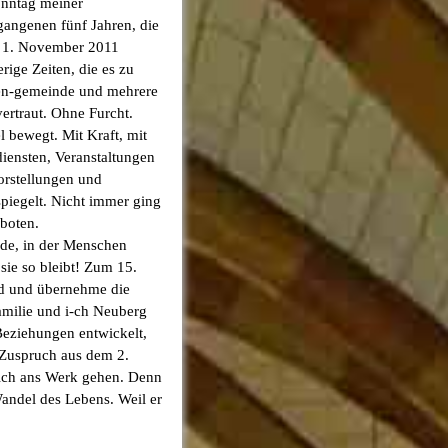
onntag meiner
gangenen fünf Jahren, die
am 1. November 2011
rige Zeiten, die es zu
hen-gemeinde und mehrere
ertraut. Ohne Furcht.
 bewegt. Mit Kraft, mit
diensten, Veranstaltungen
orstellungen und
piegelt. Nicht immer ging
eboten.
de, in der Menschen
sie so bleibt! Zum 15.
nd und übernehme die
amilie und i-ch Neuberg
Beziehungen entwickelt,
r Zuspruch aus dem 2.
hlich ans Werk gehen. Denn
Wandel des Lebens. Weil er