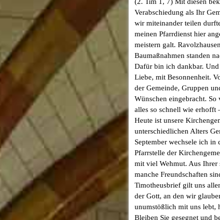
(2. Tim 1, 7) Mit diesen be
Verabschiedung als Ihr Gem
wir miteinander teilen durf
meinen Pfarrdienst hier ang
meistern galt. Ravolzhause
Baumaßnahmen standen nach 
Dafür bin ich dankbar. Und
Liebe, mit Besonnenheit. Vo
der Gemeinde, Gruppen und 
Wünschen eingebracht. So v
alles so schnell wie erhoff
Heute ist unsere Kircheng
unterschiedlichen Alters Ge
September wechsele ich in 
Pfarrstelle der Kirchengeme
mit viel Wehmut. Aus Ihrer
manche Freundschaften sind 
Timotheusbrief gilt uns al
der Gott, an den wir glaube
unumstößlich mit uns lebt, 
Bleiben Sie gesegnet und b