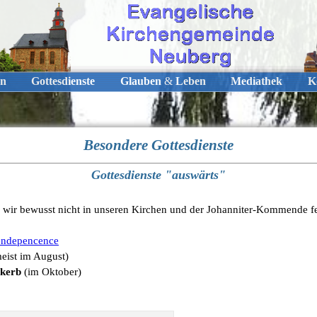
n
Gottesdienste
Glauben
&
Leben
Mediathek
K
Besondere Gottesdienste
Gottesdienste "auswärts"
n wir bewusst nicht in unseren Kirchen und der Johanniter-Kommende fe
rendepencence
eist im August)
rkerb
(im Oktober)