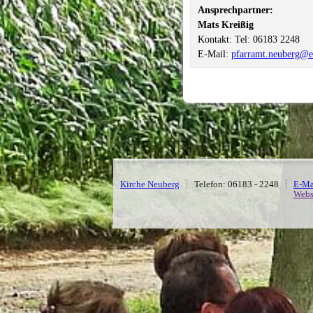
Ansprechpartner:
Mats Kreißig
Kontakt: Tel: 06183 2248
E-Mail:
pfarramt.neuberg@
Kirche Neuberg
Telefon: 06183 - 2248
E-Ma
Webs